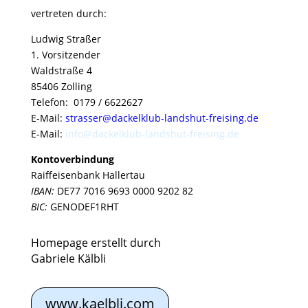
vertreten durch:
Ludwig Straßer
1. Vorsitzender
Waldstraße 4
85406 Zolling
Telefon: 0179 / 6622627
E-Mail:
strasser@dackelklub-landshut-freising.de
E-Mail:
info@dackelklub-landshut-freising.de
Kontoverbindung
Raiffeisenbank Hallertau
IBAN:
DE77 7016 9693 0000 9202 82
BIC:
GENODEF1RHT
Homepage erstellt durch
Gabriele Kälbli
www.kaelbli.com