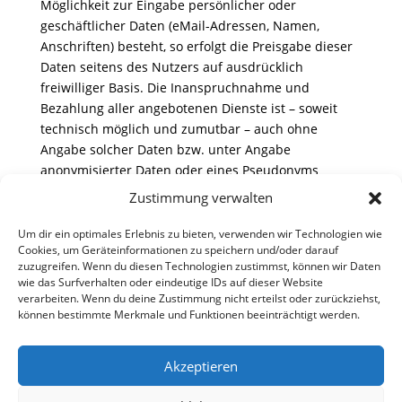
Möglichkeit zur Eingabe persönlicher oder
geschäftlicher Daten (eMail-Adressen, Namen,
Anschriften) besteht, so erfolgt die Preisgabe dieser
Daten seitens des Nutzers auf ausdrücklich
freiwilliger Basis. Die Inanspruchnahme und
Bezahlung aller angebotenen Dienste ist – soweit
technisch möglich und zumutbar – auch ohne
Angabe solcher Daten bzw. unter Angabe
anonymisierter Daten oder eines Pseudonyms
gestattet.
Zustimmung verwalten
5. Rechtswirksamkeit dieses Haftungsausschlusses
Um dir ein optimales Erlebnis zu bieten, verwenden wir Technologien wie
– Dieser Haftungsausschluss ist als Teil des
Cookies, um Geräteinformationen zu speichern und/oder darauf
Internetangebotes zu betrachten, von dem aus auf
zuzugreifen. Wenn du diesen Technologien zustimmst, können wir Daten
wie das Surfverhalten oder eindeutige IDs auf dieser Website
diese Seite verwiesen wurde. Sofern Teile oder
verarbeiten. Wenn du deine Zustimmung nicht erteilst oder zurückziehst,
einzelne Formulierungen dieses Textes der
können bestimmte Merkmale und Funktionen beeinträchtigt werden.
geltenden Rechtslage nicht, nicht mehr oder nicht
vollständig entsprechen sollten, bleiben die übrigen
Akzeptieren
Teile des Dokumentes in ihrem Inhalt und ihrer
Gültigkeit davon unberührt.