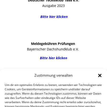
Deutscher Teckelklub 1888 e.V.
Ausgabe 2023
Bitte hier k
licken
Meldegebühren Prüfungen
Bayerischer Dachshundklub e.V.
Bitte hier klicken
Meldeschein Gebrauch
Zustimmung verwalten
Bayerischer Dachshundklub e.V.
Bitte hier klicken
Um dir ein optimales Erlebnis zu bieten, verwenden wir Technologien wie
Cookies, um Geräteinformationen zu speichern und/oder darauf
zuzugreifen. Wenn du diesen Technologien zustimmst, können wir Daten
wie das Surfverhalten oder eindeutige IDs auf dieser Website
verarbeiten. Wenn du deine Zustimmung nicht erteilst oder zurückziehst,
Prüfungsordnung (PO) Brauchbarkeitsprüfung
können bestimmte Merkmale und Funktionen beeinträchtigt werden.